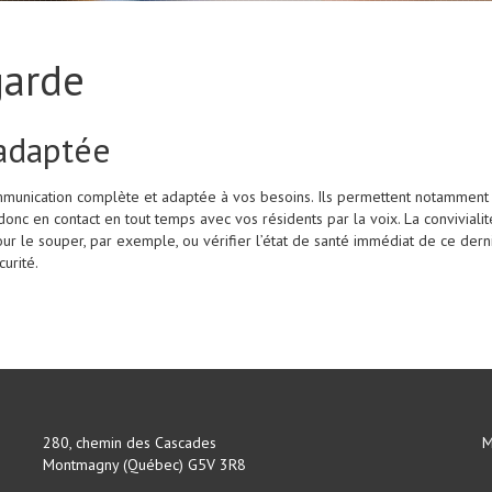
garde
adaptée
mmunication complète et adaptée à vos besoins. Ils permettent notamment
onc en contact en tout temps avec vos résidents par la voix. La convivial
 le souper, par exemple, ou vérifier l’état de santé immédiat de ce dernie
urité.
280, chemin des Cascades
M
Montmagny (Québec) G5V 3R8