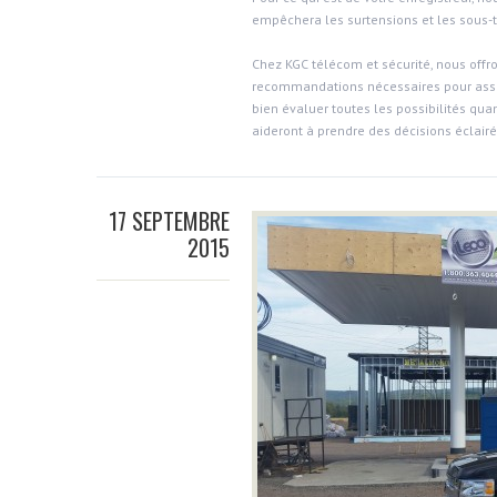
empêchera les surtensions et les sous-t
Chez KGC télécom et sécurité, nous offr
recommandations nécessaires pour assu
bien évaluer toutes les possibilités qua
aideront à prendre des décisions éclairé
17 SEPTEMBRE
2015