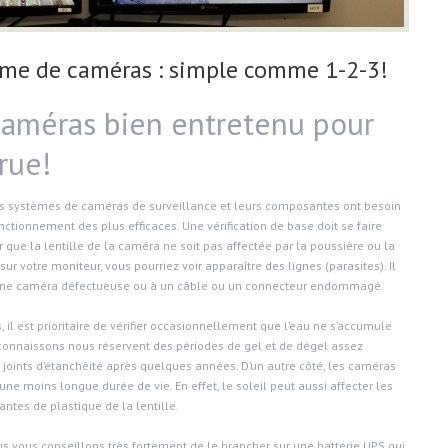
tème de caméras : simple comme 1-2-3!
améras bien entretenu pour
rue!
es systèmes de caméras de surveillance et leurs composantes ont besoin
ctionnement des plus efficaces. Une vérification de base doit se faire
r que la lentille de la caméra ne soit pas affectée par la poussière ou la
ur votre moniteur, vous pourriez voir apparaître des lignes (parasites). Il
 à une caméra défectueuse ou à un câble ou un connecteur endommagé.
, il est prioritaire de vérifier occasionnellement que l’eau ne s’accumule
s connaissons nous réservent des périodes de gel et de dégel assez
 joints d’étanchéité après quelques années. D’un autre côté, les caméras
ne moins longue durée de vie. En effet, le soleil peut aussi affecter les
antes de plastique de la lentille.
ous vous conseillons très fortement de le brancher sur une batterie UPS qui