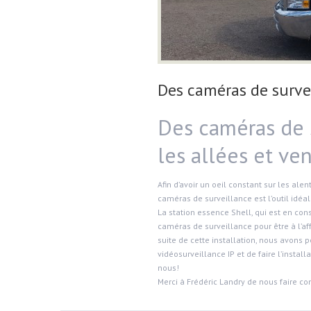
Des caméras de surve
Des caméras de s
les allées et ve
Afin d’avoir un oeil constant sur les al
caméras de surveillance est l’outil idéal 
La station essence Shell, qui est en cons
caméras de surveillance pour être à l’aff
suite de cette installation, nous avons
vidéosurveillance IP et de faire l’insta
nous!
Merci à Frédéric Landry de nous faire co