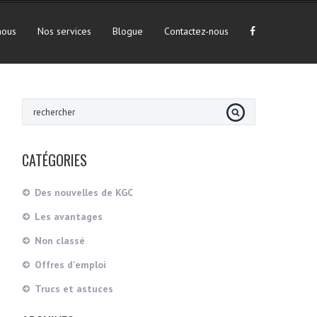
nous
Nos services
Blogue
Contactez-nous
CATÉGORIES
Des nouvelles de KGC
Les avantages
Non classé
Offres d'emploi
Trucs et astuces