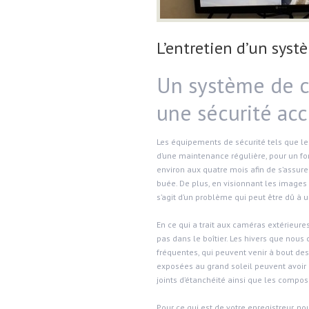
L’entretien d’un sys
Un système de c
une sécurité acc
Les équipements de sécurité tels que l
d’une maintenance régulière, pour un fon
environ aux quatre mois afin de s’assure
buée. De plus, en visionnant les images s
s’agit d’un problème qui peut être dû
En ce qui a trait aux caméras extérieures
pas dans le boîtier. Les hivers que nou
fréquentes, qui peuvent venir à bout des
exposées au grand soleil peuvent avoir u
joints d’étanchéité ainsi que les compos
Pour ce qui est de votre enregistreur, n