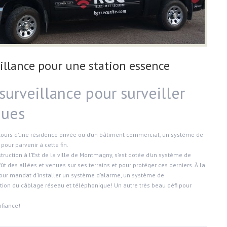
illance pour une station essence
urveillance pour surveiller
nues
entours d’une résidence privée ou d’un bâtiment commercial, un système de
pour parvenir à cette fin.
truction à l’Est de la ville de Montmagny, s’est dotée d’un système de
ût des allées et venues sur ses terrains et pour protéger ces derniers. À la
 pour mandat d’installer un système d’alarme, un système de
llation du câblage réseau et téléphonique! Un autre très beau défi pour
nfiance!