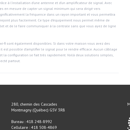
âce à l’installation d’une antenne et d’un amplificateur de signal. Avec
mes en mesure de capter un signal minimum qui sera dirigé vers
significativement la fréquence dans un rayon important et vous permettra
rejoint plus facilement. Ce type d’équipement nous permet même de
et et de le faire communiquer à la centrale sans que vous ayez de ligne
wi-fi sont également disponibles. Si dans votre maison vous avez des
 il est possible d’amplifier le signal pour le rendre efficace. Aucun câblage
 et la configuration se fait très rapidement. Voilà deux solutions simples,
ecté partout.
280, chemin des Cascades
M
Montmagny (Québec) G5V 3R8
Bureau : 418 248-8992
Cellulaire : 418 508-4869