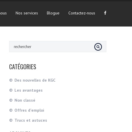
nous
Nos services
Blogue
Contactez-nous
CATÉGORIES
Des nouvelles de KGC
Les avantages
Non classé
Offres d'emploi
Trucs et astuces