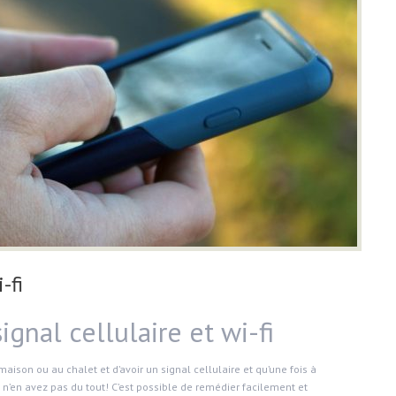
-fi
ignal cellulaire et wi-fi
 maison ou au chalet et d’avoir un signal cellulaire et qu’une fois à
us n’en avez pas du tout! C’est possible de remédier facilement et