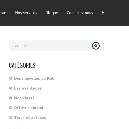
nous
Nos services
Blogue
Contactez-nous
CATÉGORIES
Des nouvelles de KGC
Les avantages
Non classé
Offres d'emploi
Trucs et astuces