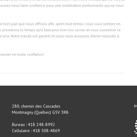
ouvez nous faire confiance pour une installation performante qui ne vous
ce hors pair que nous offrons afin, qu’en tout temps, vous vous sentiez en
 prendrons le temps qu’il faut pour bien les cerner et vous conseiller la
r prix. Notre travail est garanti et nous nous assurons d’avoir répondu à
necter en toute confiance!
280, chemin des Cascades
M
Montmagny (Québec) G5V 3R8
Bureau : 418 248-8992
Cellulaire : 418 508-4869